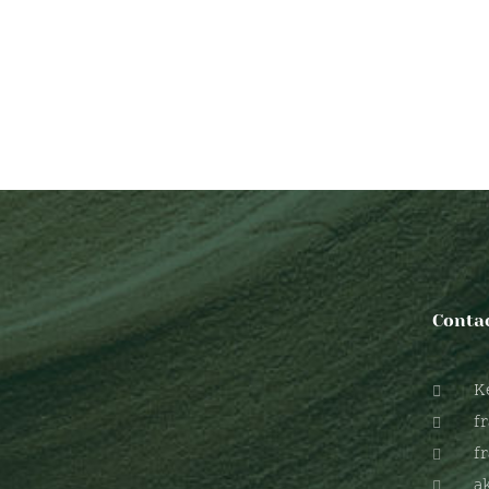
Conta
K
f
f
a