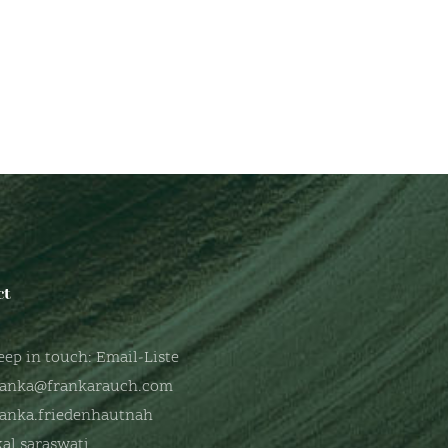
ct
eep in touch: Email-Liste
ranka@frankarauch.com
ranka.friedenhautnah
kal.saraswati